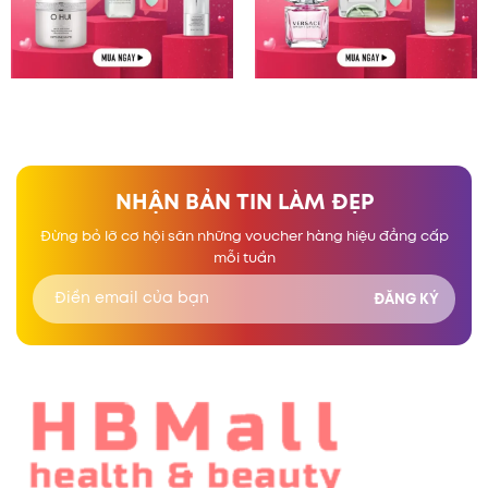
NHẬN BẢN TIN LÀM ĐẸP
Đừng bỏ lỡ cơ hội săn những voucher hàng hiệu đẳng cấp
mỗi tuần