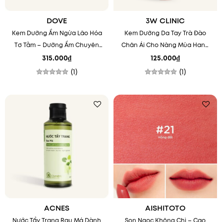
DOVE
3W CLINIC
Kem Dưỡng Ẩm Ngừa Lão Hóa
Kem Dưỡng Da Tay Trà Đào
Tơ Tằm – Dưỡng Ẩm Chuyên
Chân Ái Cho Nàng Mùa Hanh
Sâu Với Coenzym Q10
Khô
315.000
₫
125.000
₫
(1)
(1)
Được xếp
Được xếp
hạng
5.00
hạng
5.00
5 sao
5 sao
Add to
Add to
wishlist
wishlist
ACNES
AISHITOTO
Nước Tẩy Trang Rau Má Dành
Son Ngọc Không Chì – Cao