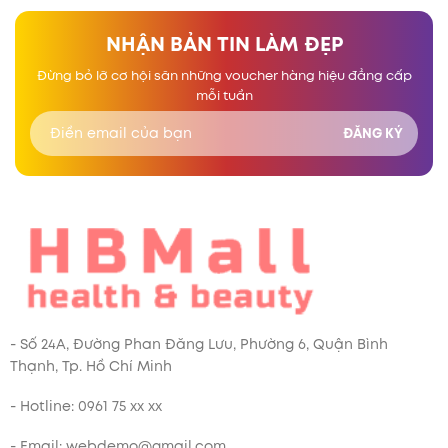
NHẬN BẢN TIN LÀM ĐẸP
Đừng bỏ lỡ cơ hội săn những voucher hàng hiệu đẳng cấp
mỗi tuần
- Số 24A, Đường Phan Đăng Lưu, Phường 6, Quận Bình
Thạnh, Tp. Hồ Chí Minh
- Hotline: 0961 75 xx xx
- Email: webdemo@gmail.com