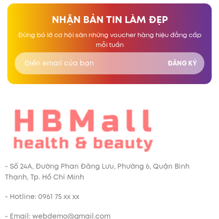
NHẬN BẢN TIN LÀM ĐẸP
Đừng bỏ lỡ cơ hội săn những voucher hàng hiệu đẳng cấp
mỗi tuần
- Số 24A, Đường Phan Đăng Lưu, Phường 6, Quận Bình
Thạnh, Tp. Hồ Chí Minh
- Hotline: 0961 75 xx xx
- Email: webdemo@gmail.com