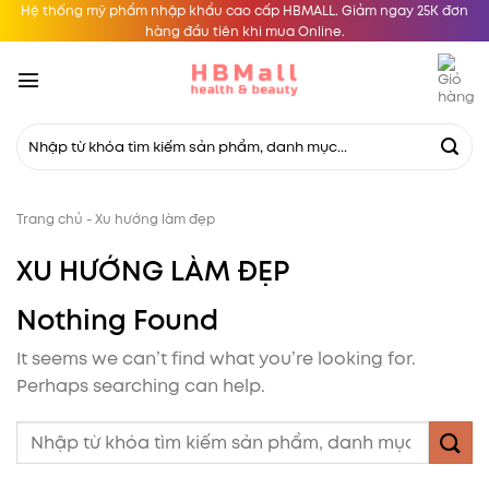
Skip
Hệ thống mỹ phẩm nhập khẩu cao cấp HBMALL. Giảm ngay 25K đơn
hàng đầu tiên khi mua Online.
to
content
Tìm
kiếm:
Trang chủ
-
Xu hướng làm đẹp
XU HƯỚNG LÀM ĐẸP
Nothing Found
It seems we can’t find what you’re looking for.
Perhaps searching can help.