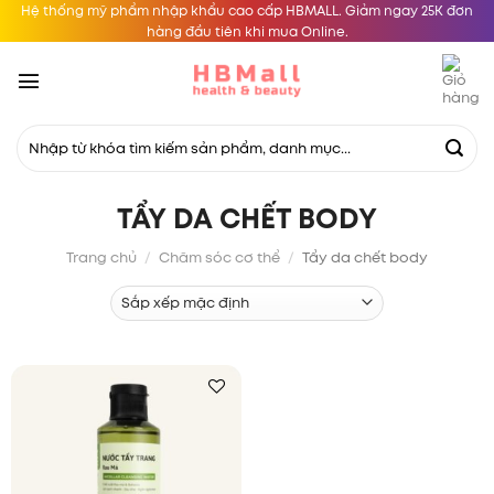
Skip
Hệ thống mỹ phẩm nhập khẩu cao cấp HBMALL. Giảm ngay 25K đơn
hàng đầu tiên khi mua Online.
to
content
Tìm
kiếm:
TẨY DA CHẾT BODY
Trang chủ
/
Chăm sóc cơ thể
/
Tẩy da chết body
Add to
wishlist