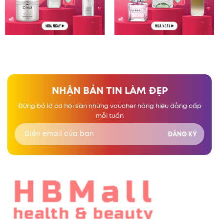
NHẬN BẢN TIN LÀM ĐẸP
Đừng bỏ lỡ cơ hội săn những voucher hàng hiệu đẳng cấp
mỗi tuần