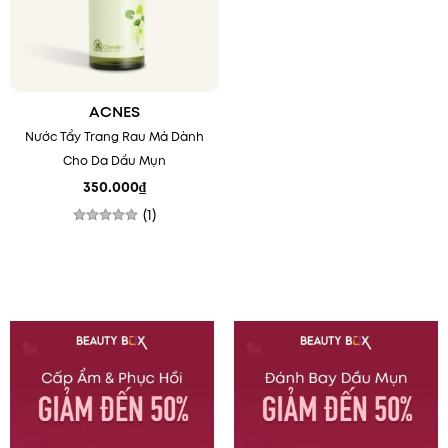
ACNES
Nước Tẩy Trang Rau Má Dành
Cho Da Dầu Mụn
350.000
₫
(1)
Được xếp
hạng
5.00
5 sao